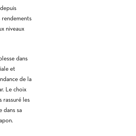
 depuis
es rendements
ux niveaux
iblesse dans
iale et
endance de la
r. Le choix
 rassuré les
e dans sa
Japon.