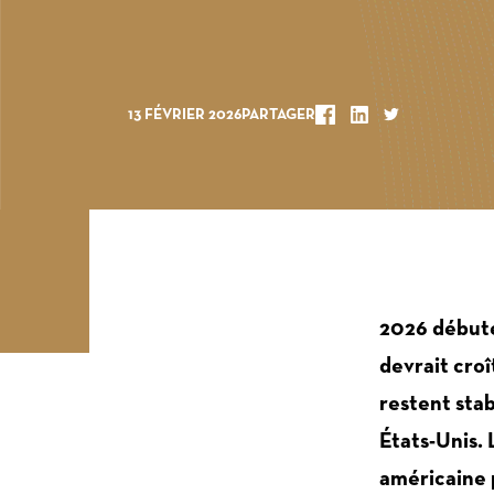
PARTAGER
PARTAGER
PARTAGER
13 FÉVRIER 2026
PARTAGER
FACEBOOK
LINKEDIN
TWITTER
2026 débute
devrait croî
restent sta
États-Unis.
américaine 