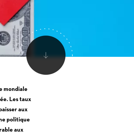
Scroller
vers
le
ie mondiale
bas
sée. Les taux
baisser aux
ne politique
rable aux