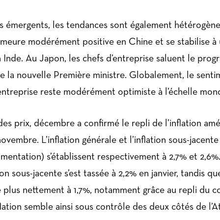
s émergents, les tendances sont également hétérogène
meure modérément positive en Chine et se stabilise à 
n Inde. Au Japon, les chefs d’entreprise saluent le pro
e la nouvelle Première ministre. Globalement, le sent
’entreprise reste modérément optimiste à l’échelle mond
des prix, décembre a confirmé le repli de l’inflation amé
vembre. L’inflation générale et l’inflation sous-jacente
limentation) s’établissent respectivement à 2,7% et 2,6
tion sous-jacente s’est tassée à 2,2% en janvier, tandis que
e plus nettement à 1,7%, notamment grâce au repli du c
flation semble ainsi sous contrôle des deux côtés de l’A