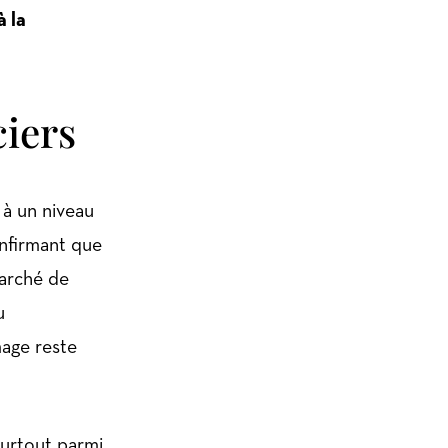
à la
iers
 à un niveau
nfirmant que
marché de
u
mage reste
urtout parmi