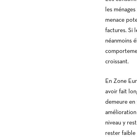
les ménages 
menace poten
factures. Si 
néanmoins él
comportement
croissant.
En Zone Euro
avoir fait lo
demeure en t
amélioration
niveau y res
rester faible