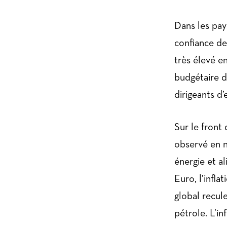
Dans les pay
confiance de
très élevé e
budgétaire d
dirigeants d
Sur le front 
observé en no
énergie et a
Euro, l’infla
global recul
pétrole. L’in