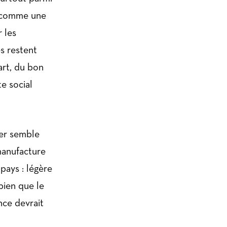
ue comme une
 les
es restent
art, du bon
e social
ier semble
 manufacture
pays : légère
bien que le
nce devrait