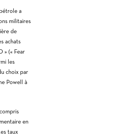
pétrole a
ns militaires
ière de
es achats
 » (« Fear
rmi les
du choix par
me Powell à
e compris
émentaire en
es taux