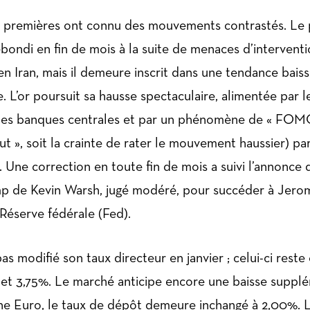
 premières ont connu des mouvements contrastés. Le 
bondi en fin de mois à la suite de menaces d’interventio
en Iran, mais il demeure inscrit dans une tendance baiss
 L’or poursuit sa hausse spectaculaire, alimentée par l
 des banques centrales et par un phénomène de « FOMO
ut », soit la crainte de rater le mouvement haussier) pa
. Une correction en toute fin de mois a suivi l’annonce 
p de Kevin Warsh, jugé modéré, pour succéder à Jero
 Réserve fédérale (Fed).
pas modifié son taux directeur en janvier ; celui-ci rest
et 3,75%. Le marché anticipe encore une baisse suppl
e Euro, le taux de dépôt demeure inchangé à 2,00%. L