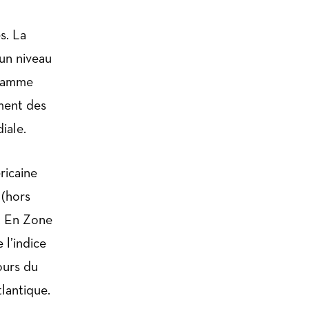
s. La
un niveau
gramme
iment des
iale.
ricaine
 (hors
%. En Zone
 l’indice
ours du
tlantique.