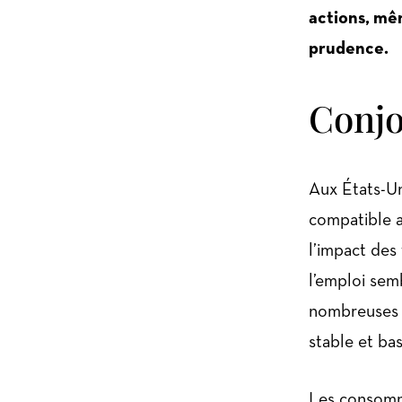
actions, mêm
prudence.
Conjo
Aux États-Uni
compatible a
l’impact des
l’emploi semb
nombreuses e
stable et bas
Les consomma